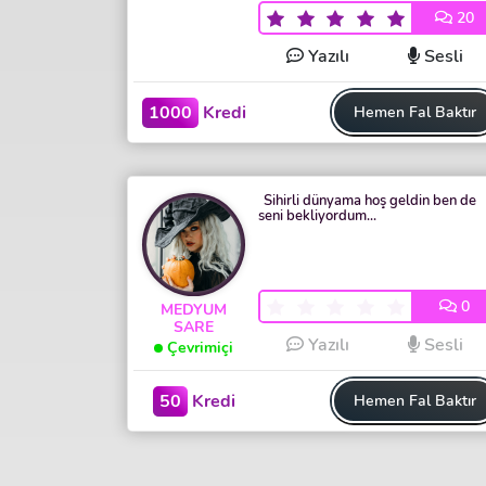
20
Yazılı
Sesli
1000
Kredi
Hemen Fal Baktır
Sihirli dünyama hoş geldin ben de
seni bekliyordum...
0
MEDYUM
SARE
Yazılı
Sesli
Çevrimiçi
50
Kredi
Hemen Fal Baktır