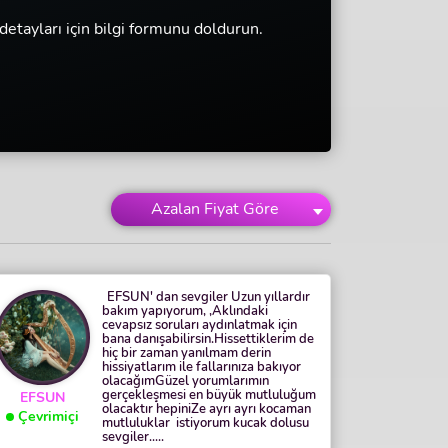
gi detayları için bilgi formunu doldurun.
Azalan Fiyat Göre
EFSUN' dan sevgiler Uzun yıllardır
bakım yapıyorum, ,Aklındaki
cevapsız soruları aydınlatmak için
bana danışabilirsin.Hissettiklerim de
hiç bir zaman yanılmam derin
hissiyatlarım ile fallarınıza bakıyor
olacağımGüzel yorumlarımın
gerçekleşmesi en büyük mutluluğum
EFSUN
olacaktır hepiniZe ayrı ayrı kocaman
Çevrimiçi
mutluluklar istiyorum kucak dolusu
sevgiler.....