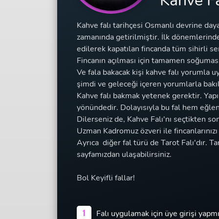
Kahve Fa
Kahve falı tarihçesi Osmanlı devrine da
zamanında getirilmiştir. İlk dönemlerind
edilerek kapatılan fincanda tüm sihirli se
Fincanın açılması için tamamen soğumasına
Ve fala bakacak kişi kahve falı yorumla 
şimdi ve geleceği içeren yorumlarla bakıl
Kahve falı bakmak yetenek gerektir. Yapıl
yönündedir. Dolayısıyla bu fal hem eğle
Dilerseniz de, Kahve Falı'nı seçtikten so
Uzman Kadromuz özveri ile fincanlarınız
Ayrıca diğer fal türü de Tarot Falı'dır. Tar
sayfamızdan ulaşabilirsiniz.
Bol Keyifli fallar!
1
Falı uygulamak için üye girişi yap