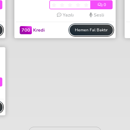
0
Yazılı
Sesli
700
Kredi
Hemen Fal Baktır