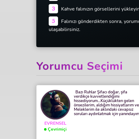
3
Kahve falınızın görsellerini yükleyi
5
Falınızı gönderdikten sonra, yoru
ulaşabilirsiniz.
Yorumcu Seçimi
Bazı Ruhlar Şifacı doğar, şifa
verdikçe kuvvetlendiğimi
hissediyorum...Küçüklükten gelen
önsezilerim, aldığım hissiyatlarım ve
Meleklerim ile aklındaki cevapsız
soruları aydınlatmak için yanındayım
EVRENSEL
Çevrimiçi