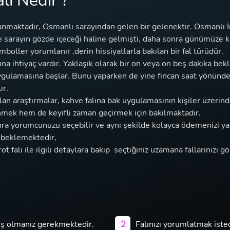
lı
Nedir ?
yanmaktadır, Osmanlı sarayından gelen bir gelenektir. Osmanlı
e sarayın gözde içeceği haline gelmişti, daha sonra günümüze k
mboller yorumlanır ,derin hissiyatlarla bakılan bir fal türüdür.
 ihtiyaç vardır. Yaklaşık olarak bir on veya on beş dakika bekle
uygulamasına başlar. Bunu yaparken de yine fincan saat yönünd
ır.
an araştırmalar, kahve falına bak uygulamasının kişiler üzerind
nmek hem de keyifli zaman geçirmek için bakılmaktadır.
nra yorumcunuzu seçebilir ve aynı şekilde kolayca ödemenizi yap
ı beklemektedir,
ot falı ile ilgili detaylara bakıp seçtiğiniz uzamana fallarınızı g
2
mış olmanız gerekmektedir.
Falınızı yorumlatmak iste