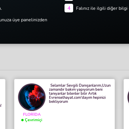
4
n.
Falınız ile ilgili diğer bil
munuza üye panelinizden
Selamlar Sevgili Danışanlarım,Uzun
zamandır bakım yapıyorum beni
tanıyanlar bilenler bilir Artık
Evrenselhayat.com'dayım hepinizi
bekliyorum
!
FLORİDA
Çevrimiçi